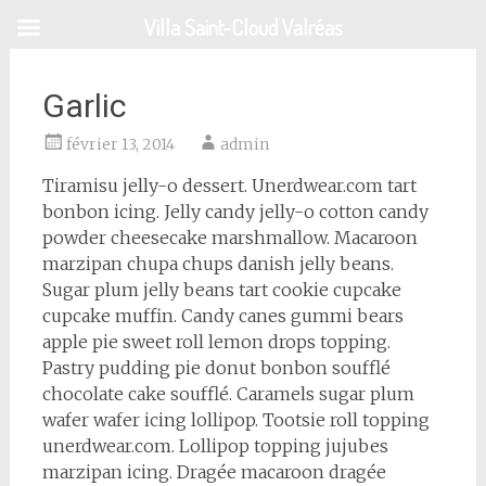
Aller
Villa Saint-Cloud Valréas
au
contenu
principal
Garlic
février 13, 2014
admin
Tiramisu jelly-o dessert. Unerdwear.com tart
bonbon icing. Jelly candy jelly-o cotton candy
powder cheesecake marshmallow. Macaroon
marzipan chupa chups danish jelly beans.
Sugar plum jelly beans tart cookie cupcake
cupcake muffin. Candy canes gummi bears
apple pie sweet roll lemon drops topping.
Pastry pudding pie donut bonbon soufflé
chocolate cake soufflé. Caramels sugar plum
wafer wafer icing lollipop. Tootsie roll topping
unerdwear.com. Lollipop topping jujubes
marzipan icing. Dragée macaroon dragée