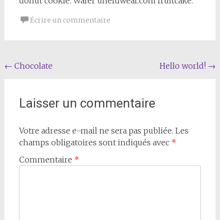
donut cookie. Wafer unerdwear.com fruitcake.
Écrire un commentaire
Navigation
←
Chocolate
Hello world!
→
de
l'article
Laisser un commentaire
Votre adresse e-mail ne sera pas publiée.
Les
champs obligatoires sont indiqués avec
*
Commentaire
*