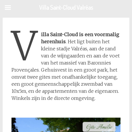
Naar
Villa Saint-Cloud Valréas
de
inhoud
V
springen
illa Saint-Cloud is een voormalig
herenhuis
. Het ligt buiten het
kleine stadje Valréas, aan de rand
van de wijngaarden en aan de voet
van het massief van Baronnies
Provençales. Gehuisvest in een groot park, het
omvat twee gites met onafhankelijke toegang,
een groot gemeenschappelijk zwembad van
10x5m, en de appartementen van de eigenaren.
Winkels zijn in de directe omgeving.