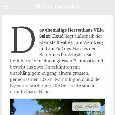
Zum
Villa Saint-Cloud Valréas
Inhalt
springen
D
as ehemalige Herrenhaus Villa
Saint-Cloud
liegt außerhalb der
Kleinstadt Valréas, am Weinberg
und am Fuß des Massivs der
Baronnies Provençales. Sie
befindet sich in einem grossen Baumpark und
besteht aus zwei Unterkünften mit
unabhängigem Zugang, einem grossen,
gemeinsamen 10x5m Swimmingpool und der
Eigentumswohnung. Die Geschäfte sind in
unmittelbarer Nähe.