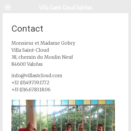
Aller
Villa Saint-Cloud Valréas
au
contenu
principal
Contact
Monsieur et Madame Gobry
Villa Saint-Cloud
38, chemin du Moulin Neuf
84600 Valréas
info@villastcloud.com
+32 (0)497.59.17.72
+33 (0)6.67.83.18.06