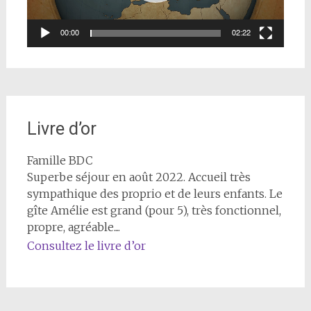
00:00
02:22
Livre d’or
Famille BDC
Famille Van Kerckhove
Superbe séjour en août 2022. Accueil très
Belle semaine, en famille, avec nos enfants et
sympathique des proprio et de leurs enfants. Le
petits-enfants, dans les 2 gîtes. Tout confort,
gîte Amélie est grand (pour 5), très fonctionnel,
bien assez d'espace, grand jardin et... belle
propre, agréable....
piscine. Super belle...
Consultez le livre d’or