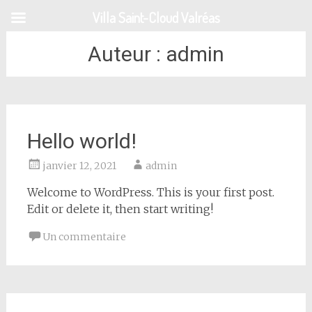
Aller
Villa Saint-Cloud Valréas
au
contenu
Auteur :
admin
principal
Hello world!
janvier 12, 2021
admin
Welcome to WordPress. This is your first post.
Edit or delete it, then start writing!
Un commentaire