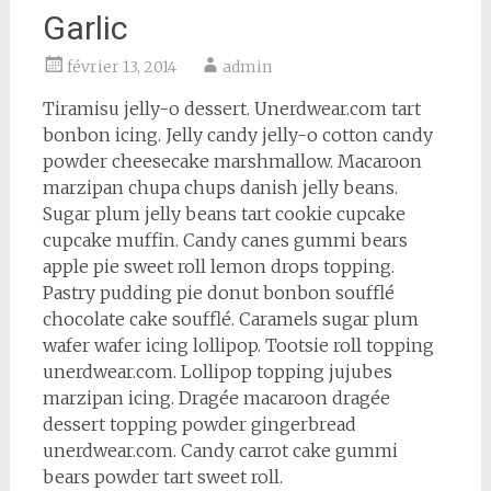
Garlic
février 13, 2014
admin
Tiramisu jelly-o dessert. Unerdwear.com tart
bonbon icing. Jelly candy jelly-o cotton candy
powder cheesecake marshmallow. Macaroon
marzipan chupa chups danish jelly beans.
Sugar plum jelly beans tart cookie cupcake
cupcake muffin. Candy canes gummi bears
apple pie sweet roll lemon drops topping.
Pastry pudding pie donut bonbon soufflé
chocolate cake soufflé. Caramels sugar plum
wafer wafer icing lollipop. Tootsie roll topping
unerdwear.com. Lollipop topping jujubes
marzipan icing. Dragée macaroon dragée
dessert topping powder gingerbread
unerdwear.com. Candy carrot cake gummi
bears powder tart sweet roll.