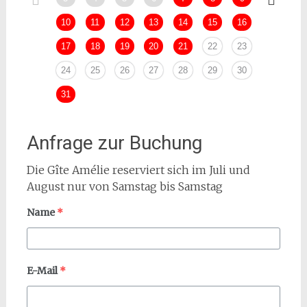
10
11
12
13
14
15
16
14
17
18
19
20
21
22
23
21
24
25
26
27
28
29
30
28
31
Anfrage zur Buchung
Die Gîte Amélie reserviert sich im Juli und
August nur von Samstag bis Samstag
Name
*
E-Mail
*