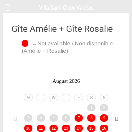
Zum
Villa Saint-Cloud Valréas
Inhalt
springen
Gîte Amélie + Gîte Rosalie
= Not available / Non disponible
(Amélie + Rosalie)
August 2026
M
T
W
T
F
S
S
M
1
2
3
4
5
6
7
8
9
7
10
11
12
13
14
15
16
14